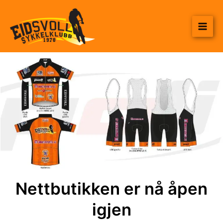
Hopp
til
rett
innholdet
til
innholdet
Nettbutikken er nå åpen
igjen