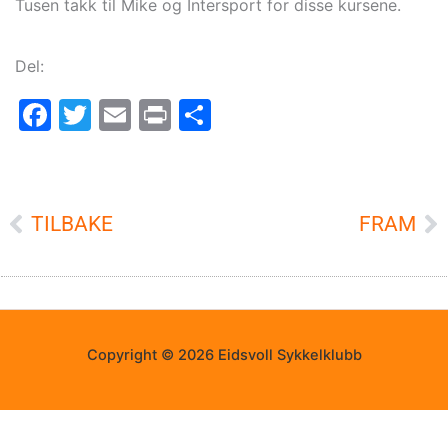
Tusen takk til Mike og Intersport for disse kursene.
Del:
Facebook
Twitter
Email
Print
Share
Prev
TILBAKE
FRAM
N
Copyright © 2026 Eidsvoll Sykkelklubb