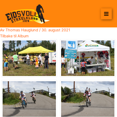
Hopp
til
rett
innholdet
til
innholdet
Av
Thomas Hauglund
/
30. august 2021
Tilbake til Album