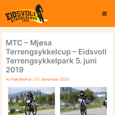
Hopp
til
rett
innholdet
til
innholdet
MTC – Mjøsa
Terrengsykkelcup – Eidsvoll
Terrengsykkelpark 5. juni
2019
Av
Paal Bednar
/
13. desember 2020