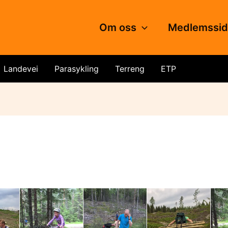
Om oss
Medlemssi
Landevei
Parasykling
Terreng
ETP