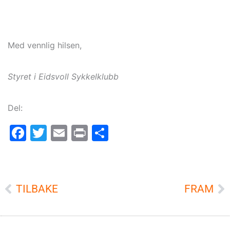
Med vennlig hilsen,
Styret i Eidsvoll Sykkelklubb
Del:
Facebook
Twitter
Email
Print
Share
Prev
TILBAKE
FRAM
N