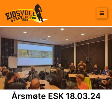
Hopp
til
rett
innholdet
til
innholdet
Årsmøte ESK 18.03.24