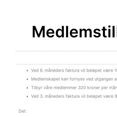
Medlemstil
Ved 6. måneders faktura vil beløpet være 1
Medlemskapet kan fornyes ved utgangen av
Tilbyr våre medlemmer 320 kroner per måne
Ved 3. måneders faktura vil beløpet være 9
Del: