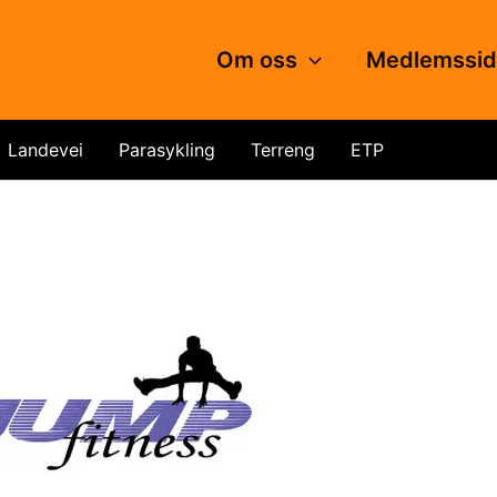
Om oss
Medlemssi
Landevei
Parasykling
Terreng
ETP