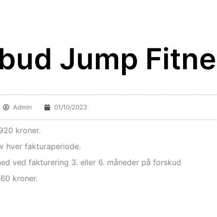
bud Jump Fitn
Admin
01/10/2023
920 kroner.
 hver fakturaperiode.
d ved fakturering 3. eller 6. måneder på forskud
60 kroner.