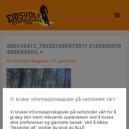
Hopp
til
rett
innholdet
til
innholdet
286536413_785221395973917_5125620019
489544560_n
Av
Thomas Hauglund
/
11. juni 2022
Vi bruker informasjonskapsler på nettstedet vårt
Vi bruker informasjonskapsler på nettstedet vårt for å
gi deg den mest relevante opplevelsen ved å huske
dine preferanser og gjentatte besøk. Ved å klikke
"Aksepter alt" godtar du bruk av ALLE