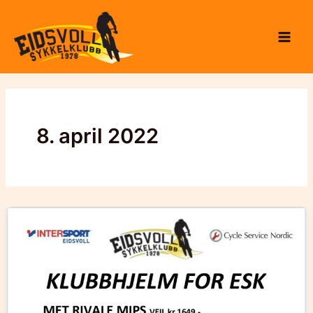
Hopp
til
rett
innholdet
til
innholdet
8. april 2022