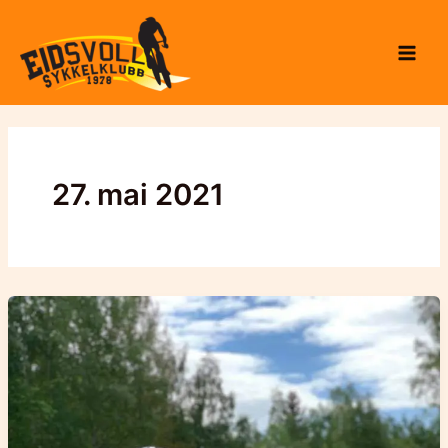
Hopp
til
rett
innholdet
til
innholdet
27. mai 2021