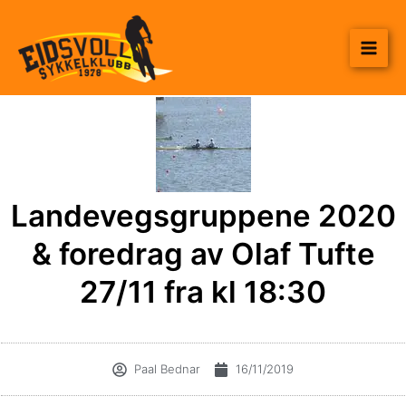
Hopp
til
rett
innholdet
til
innholdet
Landevegsgruppene 2020
& foredrag av Olaf Tufte
27/11 fra kl 18:30
Paal Bednar
16/11/2019