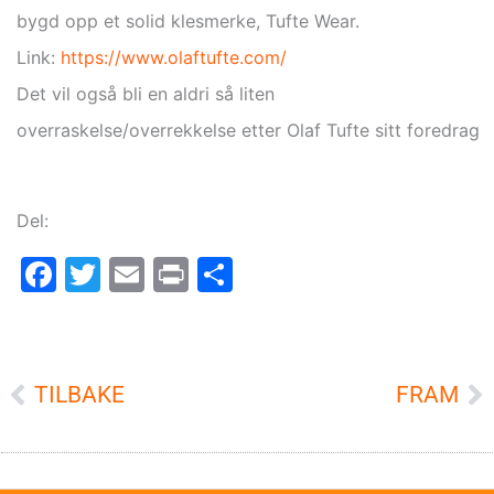
bygd opp et solid klesmerke, Tufte Wear.
Link:
https://www.olaftufte.com/
Det vil også bli en aldri så liten
overraskelse/overrekkelse etter Olaf Tufte sitt foredrag
Del:
Facebook
Twitter
Email
Print
Share
Prev
TILBAKE
FRAM
N