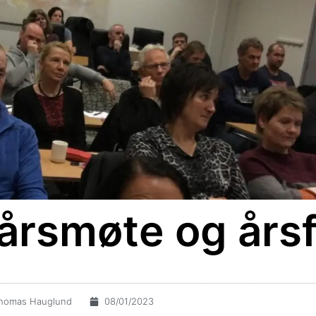
l årsmøte og års
homas Hauglund
08/01/2023