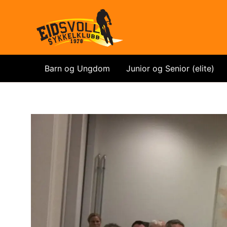
Hopp
til
rett
innholdet
til
innholdet
Barn og Ungdom
Junior og Senior (elite)