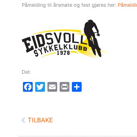
Påmelding til årsmøte og fest gjøres her:
Påmeldi
Del:
Facebook
Twitter
Email
Print
Share
Prev
TILBAKE