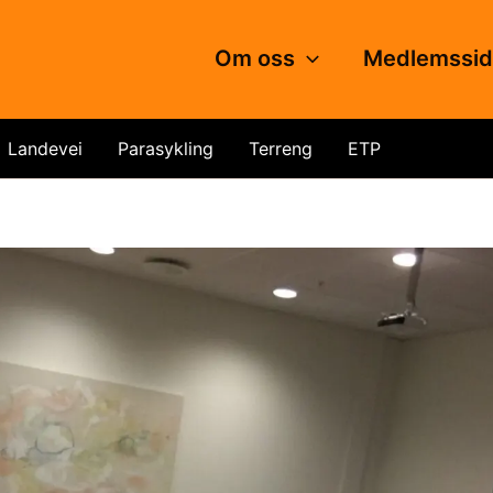
Om oss
Medlemssi
Landevei
Parasykling
Terreng
ETP