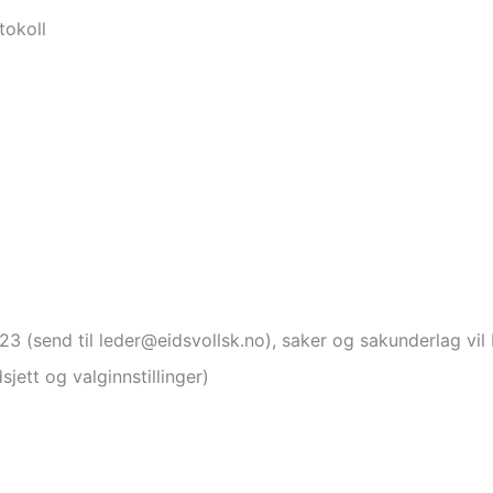
tokoll
23 (send til leder@eidsvollsk.no), saker og sakunderlag vil b
jett og valginnstillinger)